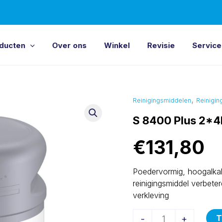
ducten
Over ons
Winkel
Revisie
Service
,
S
Reinigingsmiddelen
Reinigin
8400
S 8400 Plus 2*4
Plus
€
131,80
2*4kg
aantal
Poedervormig, hoogalkal
reinigingsmiddel verbeter
verkleving
T
-
+