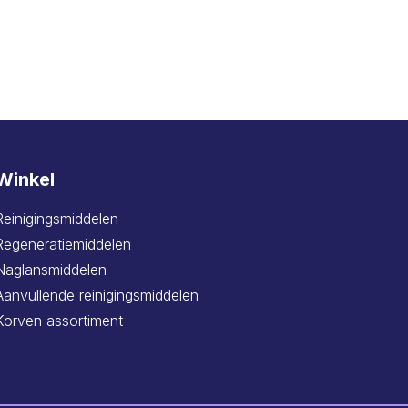
Winkel
Reinigingsmiddelen
Regeneratiemiddelen
Naglansmiddelen
Aanvullende reinigingsmiddelen
Korven assortiment