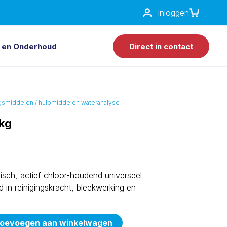
Inloggen
 en Onderhoud
Direct in contact
gsmiddelen / hulpmiddelen wateranalyse
kg
isch, actief chloor-houdend universeel
d in reinigingskracht, bleekwerking en
oevoegen aan winkelwagen