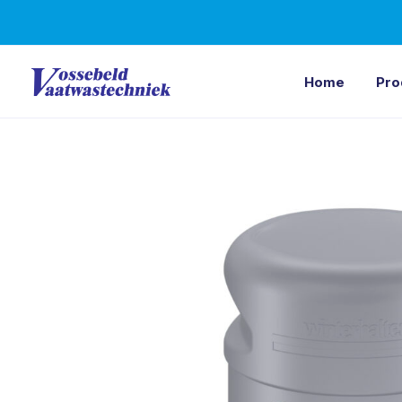
Ga
naar
de
Home
Pro
inhoud